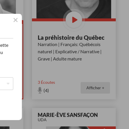
La préhistoire du Québec
Narration | Français: Québécois
cette
atif,
naturel | Explicative / Narrative |
du
e /
Grave | Adulte mature
 sourire,
3
Écoutes
icher +
Afficher +
(4)
E
MARIE-ÈVE SANSFAÇON
UDA