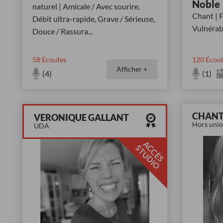
Noble
naturel | Amicale / Avec sourire,
Chant | F
Débit ultra-rapide, Grave / Sérieuse,
Vulnérabl
Douce / Rassura
...
58
Écoutes
120
Écout
Afficher +
(4)
(1)
CHANT
VERONIQUE GALLANT
Hors uni
UDA
A
C
È
S
T
U
D
I
C
S
O