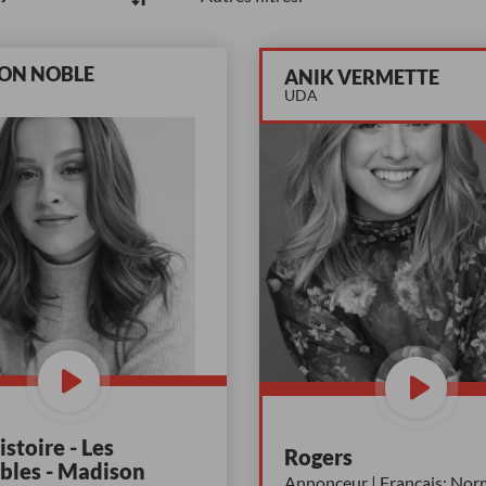
ON NOBLE
ANIK VERMETTE
UDA
stoire - Les
Rogers
bles - Madison
Annonceur | Français: Norm