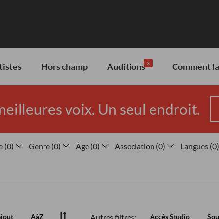
3
tistes
Hors champ
Auditions
Comment lan
meilleures voix. Un seul endroit.
e
(
0
)
Genre
(
0
)
Âge
(
0
)
Association
(
0
)
Langues
(
0
)
Autres filtres:
ajout
AàZ
Accès Studio
Sou