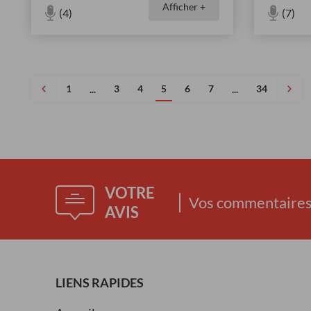
Afficher +
(4)
(7)
1
3
4
5
6
7
34
...
...
VOTRE
Vos commentaires 
AVIS
LIENS RAPIDES