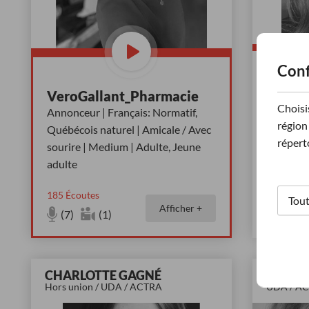
Conf
Total 
VeroGallant_Pharmacie
Gagnon
Choisi
Annonceur | Français: Normatif,
Annonceu
région 
Québécois naturel | Amicale / Avec
naturel |
répert
sourire | Medium | Adulte, Jeune
Medium |
adulte
185
Écoutes
68
Écoute
Afficher +
(7)
(1)
(11)
CHARLOTTE GAGNÉ
MARIE
Hors union / UDA / ACTRA
UDA / A