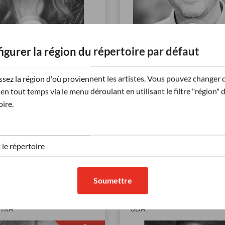
igurer la région du répertoire par défaut
Casting - Chantal
BDC
 - Démo Publicité
ssez la région d'où proviennent les artistes. Vous pouvez changer 
Annonceur | Français: Norm
r | Français: Québécois
en tout temps via le menu déroulant en utilisant le filtre "région" 
Québécois naturel | Affirmé
 Douce / Rassurante |
oire.
Déterminée, Amicale / Avec
 Adulte mature
Énergique, Explicati
...
140
Écoutes
s
Aff
Afficher +
(15)
Soumettre
-GINETTE GUAY
FRÉDÉRIC LALANCETT
CTRA
UDA