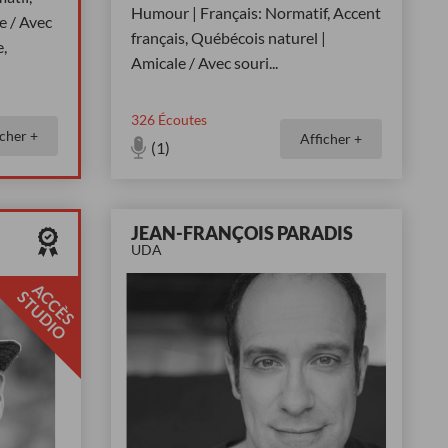
Humour | Français: Normatif, Accent
e / Avec
français, Québécois naturel |
,
Amicale / Avec souri
...
326
Écoutes
icher +
Afficher +
(1)
JEAN-FRANÇOIS PARADIS
UDA
A
C
È
S
T
U
D
I
C
S
O