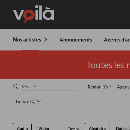
Nos artistes
Abonnements
Agents d'ar
Toutes les 
Région
(
0
)
Agenc
Timbre
(
0
)
Ordre:
Audio
Vidéo
Aléatoire
Date d'