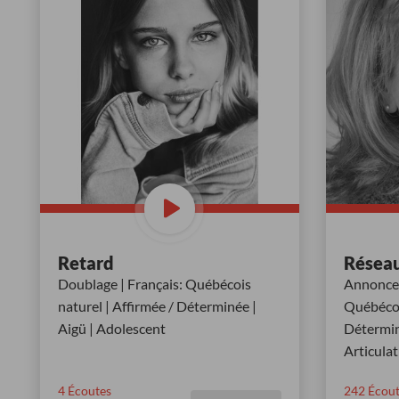
Retard
Réseau
Doublage | Français: Québécois
Annonceu
naturel | Affirmée / Déterminée |
Québécois
Aigü | Adolescent
Détermin
Articulat
4
Écoutes
242
Écout