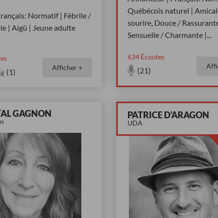
Québécois naturel | Amical
rançais: Normatif | Fébrile /
sourire, Douce / Rassurante
e | Aigü | Jeune adulte
Sensuelle / Charmante |
...
634
Écoutes
es
Aff
Afficher +
(21)
(1)
AL GAGNON
PATRICE D'ARAGON
on
UDA