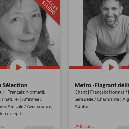
A
C
È
S
T
U
D
I
C
S
O
 Sélection
Metro -Flagrant déli
r | Français: Normatif,
Chant | Français: Normatif 
 naturel | Affirmée /
Sensuelle / Charmante | Aig
ée, Amicale / Avec sourire,
Adulte
ion excepti
...
es
79
Écoutes