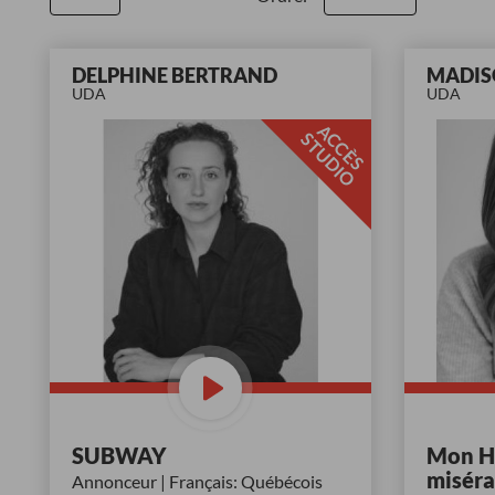
DELPHINE BERTRAND
MADIS
UDA
UDA
A
C
È
S
T
U
D
I
C
S
O
SUBWAY
Mon Hi
miséra
Annonceur | Français: Québécois