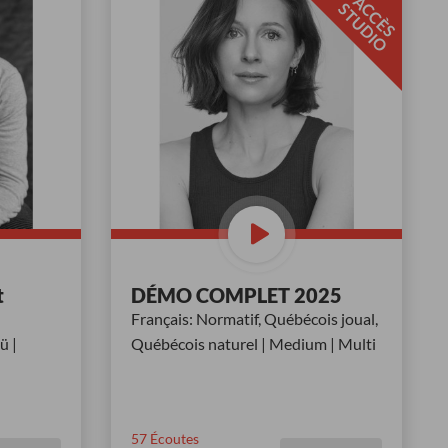
A
C
È
S
T
U
D
I
C
S
O
t
DÉMO COMPLET 2025
|
Français: Normatif, Québécois joual,
ü |
Québécois naturel | Medium | Multi
57
Écoutes