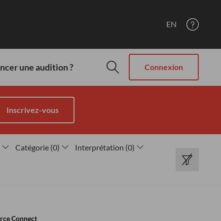
EN
cer une audition ?
Connexion
Inscrivez-vous
Catégorie
(
0
)
Interprétation
(
0
)
rce Connect