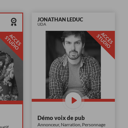
JONATHAN LEDUC
UDA
A
C
È
S
T
U
D
I
A
C
È
S
T
U
D
I
C
S
O
C
S
O
Démo voix de pub
Annonceur, Narration, Personnage
atif,