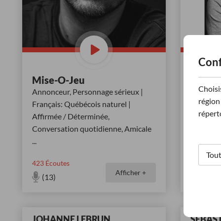
Conf
Mise-O-Jeu
Le vét
Choisi
Beach
Annonceur, Personnage sérieux |
région 
Surimpres
Français: Québécois naturel |
répert
Normatif 
Affirmée / Déterminée,
Medium |
Conversation quotidienne, Amicale
...
423
Écoutes
24
Écoute
Afficher +
(13)
(7)
JOHANNE LEBRUN
SÉBAS