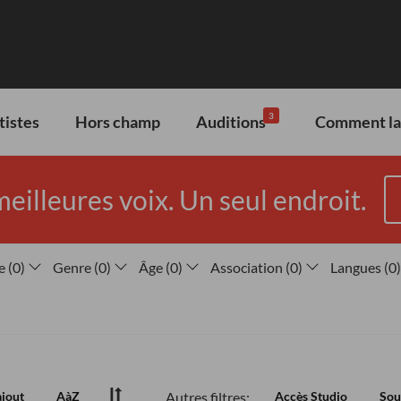
3
tistes
Hors champ
Auditions
Comment lan
meilleures voix. Un seul endroit.
e
(
0
)
Genre
(
0
)
Âge
(
0
)
Association
(
0
)
Langues
(
0
)
Autres filtres:
ajout
AàZ
Accès Studio
Sou