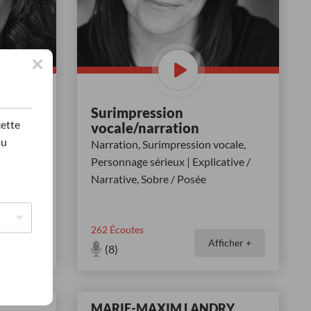
de
Surimpression
cette
vocale/narration
du
sourire,
Narration, Surimpression vocale,
le /
Personnage sérieux | Explicative /
Narrative, Sobre / Posée
262
Écoutes
icher +
Afficher +
(8)
MARIE-MAXIM LANDRY