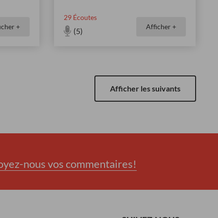
29
Écoutes
icher +
Afficher +
(5)
Afficher les suivants
oyez-nous vos commentaires!