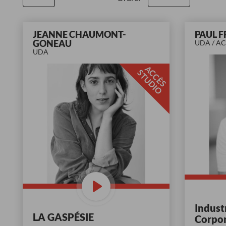
JEANNE CHAUMONT-
PAUL 
GONEAU
UDA / A
UDA
A
C
È
S
T
U
D
I
C
S
O
Industr
LA GASPÉSIE
Corpor