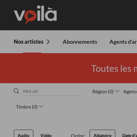
Nos artistes
Abonnements
Agents d'ar
Toutes les 
Région
(
0
)
Agenc
Timbre
(
0
)
Ordre:
Audio
Vidéo
Aléatoire
Date d'