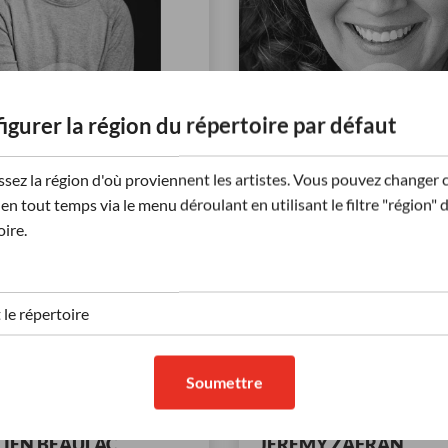
igurer la région du répertoire par défaut
érinaire de Bondi
Laura Secord Lapin 
ssez la région d'où proviennent les artistes. Vous pouvez changer 
Pâques
en tout temps via le menu déroulant en utilisant le filtre "région" 
sion vocale | Français:
Annonceur | Amicale / Avec 
oire.
| Énergique | Aigü,
Douce / Rassurante, Sensuel
 Adulte
Charmante
s
221
Écoutes
Afficher +
Aff
(3)
(3)
Soumettre
TIEN BEAULAC
JEREMY ZAFRAN