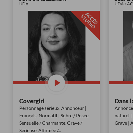
UDA
UDA / A
A
C
È
S
T
U
D
I
C
S
O
Covergirl
Dans l
Personnage sérieux, Annonceur |
Annonceu
Français: Normatif | Sobre / Posée,
naturel |
Sensuelle / Charmante, Grave /
Grave | 
Sérieuse, Affirmée /
...