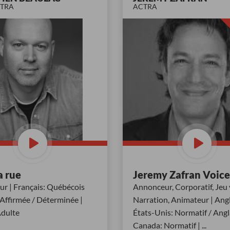
CTRA
ACTRA
a rue
Jeremy Zafran Voic
r | Français: Québécois
Annonceur, Corporatif, Jeu 
 Affirmée / Déterminée |
Narration, Animateur | Angl
Adulte
États-Unis: Normatif / Angla
Canada: Normatif |
...