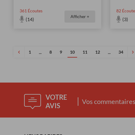
361
Écoutes
82
Écoute
Afficher +
(14)
(3)
1
8
9
10
11
12
34
...
...
VOTRE
Vos commentaires 
AVIS