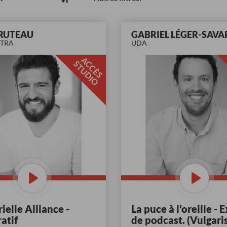
FRUTEAU
GABRIEL LÉGER-SAVA
CTRA
UDA
A
C
È
S
T
U
D
I
C
S
O
ielle Alliance -
La puce à l'oreille - E
atif
de podcast. (Vulgari