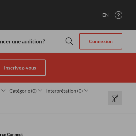
EN
cer une audition ?
Connexion
Inscrivez-vous
Catégorie
(
0
)
Interprétation
(
0
)
rce Connect