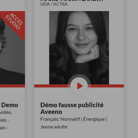
UDA / ACTRA
A
C
È
S
T
U
D
I
C
S
O
e Demo
Démo fausse publicité
Aveeno
vidéo,
Français: Normatif | Énergique |
ais -
Jeune adulte
is -