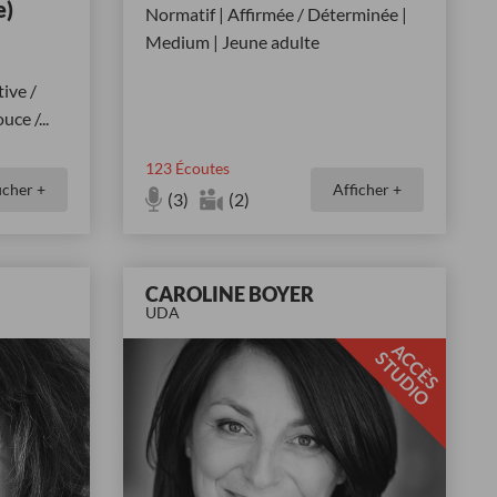
e)
Normatif | Affirmée / Déterminée |
Medium | Jeune adulte
ive /
ouce /
...
123
Écoutes
icher +
Afficher +
(3)
(2)
CAROLINE BOYER
UDA
A
C
È
S
T
U
D
I
C
S
O