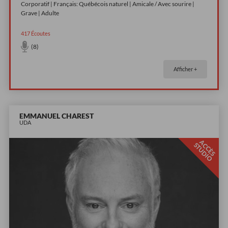
Corporatif | Français: Québécois naturel | Amicale / Avec sourire |
Grave | Adulte
417
Écoutes
(8)
Afficher +
EMMANUEL CHAREST
UDA
A
C
È
S
T
U
D
I
C
S
O