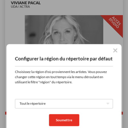
VIVIANE PACAL
UDA / ACTRA
A
C
È
S
T
U
D
I
C
S
O
Configurer la région du répertoire par défaut
Choisissez la région d'où proviennent les artistes. Vous pouvez
changer cette région en tout temps via le menu déroulant en
utilisant le filtre "région" du répertoire.
Soumettre