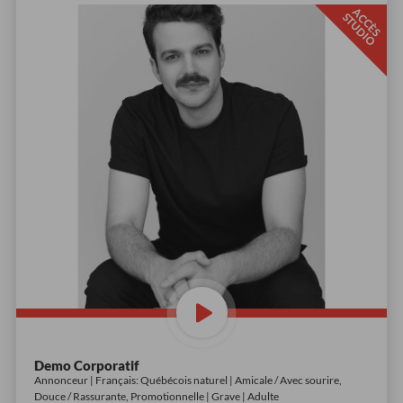
A
C
È
S
T
U
D
I
C
S
O
Demo Corporatif
Annonceur | Français: Québécois naturel | Amicale / Avec sourire,
Douce / Rassurante, Promotionnelle | Grave | Adulte