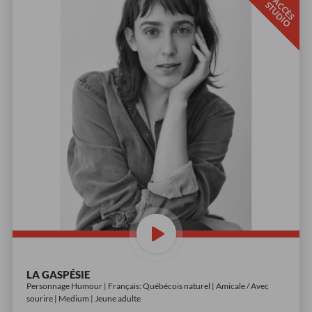
A
C
È
S
T
U
D
I
C
S
O
LA GASPÉSIE
Personnage Humour | Français: Québécois naturel | Amicale / Avec
sourire | Medium | Jeune adulte