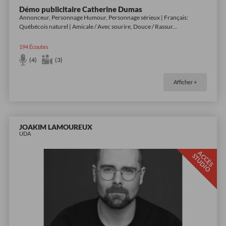
Démo publicitaire Catherine Dumas
Annonceur, Personnage Humour, Personnage sérieux | Français:
Québécois naturel | Amicale / Avec sourire, Douce / Rassur
...
194
Écoutes
(4)
(3)
Afficher +
JOAKIM LAMOUREUX
UDA
A
C
È
S
T
U
D
I
C
S
O