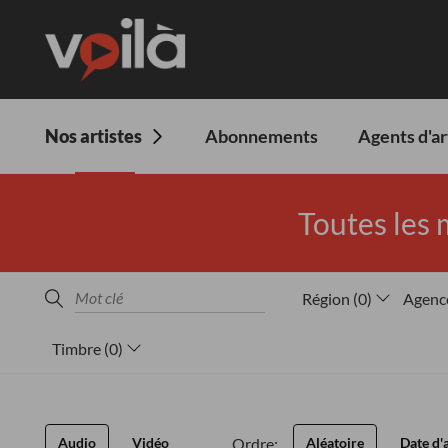
Nos artistes
Abonnements
Agents d'ar
Toutes les 
Région
(
0
)
Agenc
Timbre
(
0
)
Ordre:
Audio
Vidéo
Aléatoire
Date d'