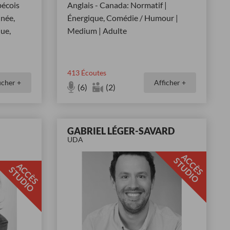
bécois
Anglais - Canada: Normatif |
inée,
Énergique, Comédie / Humour |
ue,
Medium | Adulte
413
Écoutes
icher +
Afficher +
(6)
(2)
GABRIEL LÉGER-SAVARD
UDA
A
C
È
S
T
U
D
I
C
S
O
A
C
È
S
T
U
D
I
C
S
O