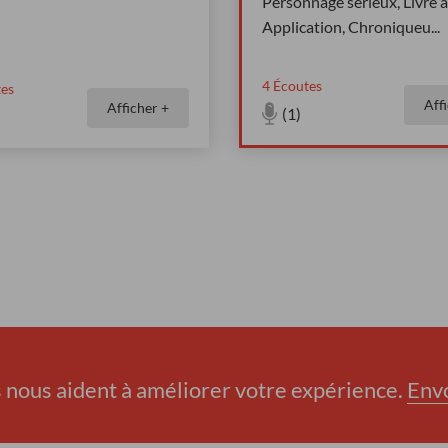
Personnage sérieux, Livre a
Application, Chroniqueu
...
4
Écoutes
es
Aff
Afficher +
(1)
nous aident à améliorer votre expérience.
Env