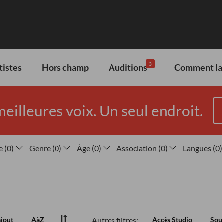
3
tistes
Hors champ
Auditions
Comment lan
meilleures voix. Un seul endroit.
e
(
0
)
Genre
(
0
)
Âge
(
0
)
Association
(
0
)
Langues
(
0
)
Autres filtres:
ajout
AàZ
Accès Studio
Sou