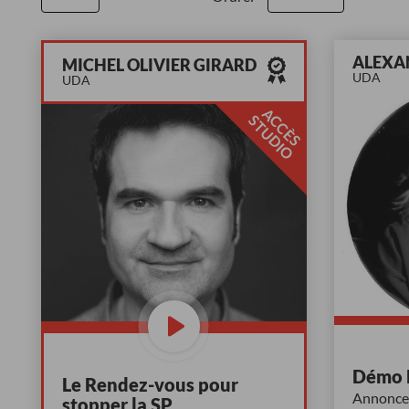
ALEXA
MICHEL OLIVIER GIRARD
UDA
UDA
A
C
È
S
T
U
D
I
C
S
O
Démo 
Le Rendez-vous pour
Annonceu
stopper la SP