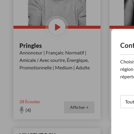
Conf
Pringles
Démo 
vocale
Annonceur | Français: Normatif |
Surimpres
Amicale / Avec sourire, Énergique,
Choisi
Normatif
Promotionnelle | Medium | Adulte
région 
Comédie 
répert
Rassuran
28
Écoutes
71
Écoute
Afficher +
(4)
(4)