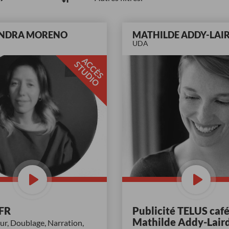
NDRA MORENO
MATHILDE ADDY-LAI
UDA
A
C
È
S
T
U
D
I
C
S
O
FR
Publicité TELUS café
Mathilde Addy-Lair
r, Doublage, Narration,