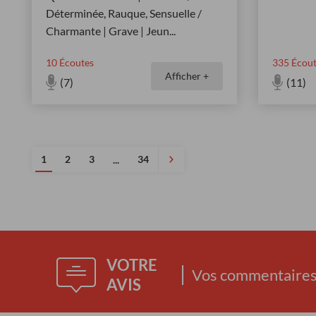
Déterminée, Rauque, Sensuelle /
Charmante | Grave | Jeun
...
10
Écoutes
335
Écout
Afficher +
(7)
(11)
1
2
3
34
...
VOTRE
Vos commentaires 
AVIS