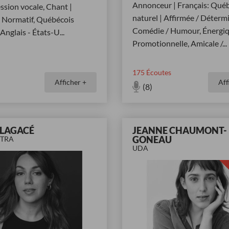
Annonceur | Français: Qué
ssion vocale, Chant |
naturel | Affirmée / Déterm
: Normatif, Québécois
Comédie / Humour, Énergiq
 Anglais - États-U
...
Promotionnelle, Amicale /
...
175
Écoutes
Afficher +
Aff
(8)
 LAGACÉ
JEANNE CHAUMONT-
GONEAU
CTRA
UDA