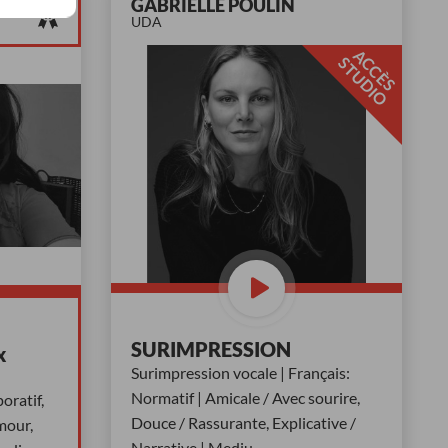
GABRIELLE POULIN
AY
UDA
A
C
È
S
T
U
D
I
C
S
O
SURIMPRESSION
x
Surimpression vocale | Français:
Normatif | Amicale / Avec sourire,
oratif,
Douce / Rassurante, Explicative /
mour,
Narrative | Mediu
...