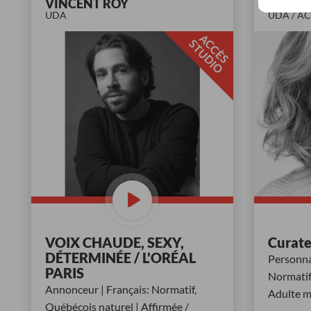
VINCENT ROY
LISETT
UDA
UDA / A
A
C
È
S
T
U
D
I
C
S
O
VOIX CHAUDE, SEXY,
Curate
DÉTERMINÉE / L'ORÉAL
Personna
PARIS
Normatif
Annonceur | Français: Normatif,
Adulte m
Québécois naturel | Affirmée /