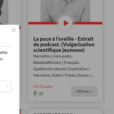
La puce à l'oreille - Extrait
de podcast. (Vulgarisation
ais:
scientifique jeunesse)
cette
 / Avec
Narration, Livre audio,
du
ulte
Baladodiffusion | Français:
Québécois naturel | Explicative /
Narrative, Sobre / Posée, Douce /
...
351
Écoutes
icher +
Afficher +
(5)