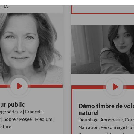
E GUERTIN
ZOÉ-ANABELLE BOUL
CTRA
ur public
Démo timbre de voi
ge sérieux | Français:
naturel
 | Sobre / Posée | Medium |
Doublage, Annonceur, Corp
ature
Narration, Personnage Hu