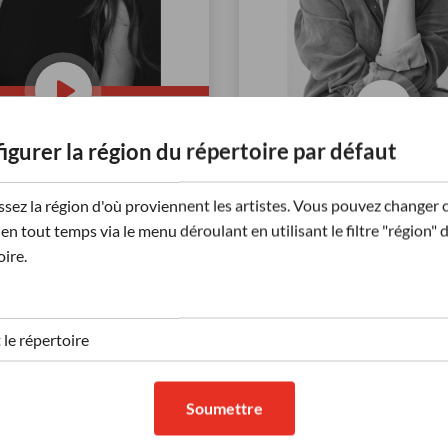
igurer la région du répertoire par défaut
surimpression
LA GASPÉSIE
Personnage Humour | Franç
sion vocale | Français:
ssez la région d'où proviennent les artistes. Vous pouvez changer 
Québécois naturel | Amicale
 | Affirmée / Déterminée,
en tout temps via le menu déroulant en utilisant le filtre "région" 
sourire | Medium | Jeune ad
/ Humour, Douce /
oire.
te, Grave / Sérieu
...
s
208
Écoutes
Afficher +
Aff
(9)
Soumettre