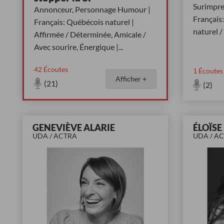
Surimpre
Annonceur, Personnage Humour |
Français
Français: Québécois naturel |
naturel /
Affirmée / Déterminée, Amicale /
Avec sourire, Énergique |
...
42
Écoutes
1
Écoutes
Afficher +
(21)
(2)
GENEVIÈVE ALARIE
ÉLOÏSE
UDA / ACTRA
UDA / A