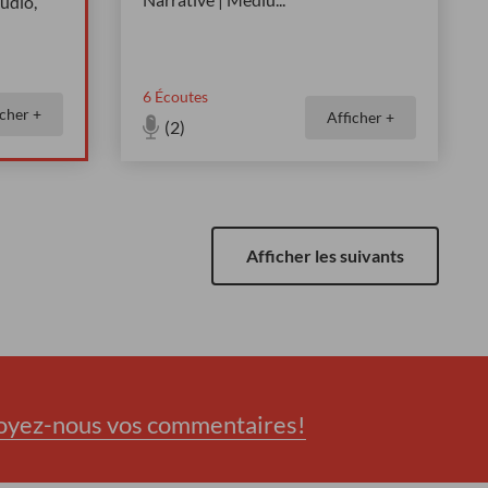
udio,
6
Écoutes
icher +
Afficher +
(2)
Afficher les suivants
oyez-nous vos commentaires!