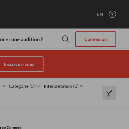
EN
cer une audition ?
Connexion
Inscrivez-vous
Catégorie
(
0
)
Interprétation
(
0
)
rce Connect