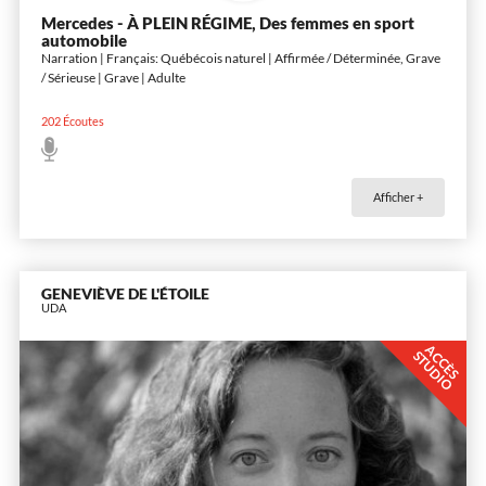
Mercedes - À PLEIN RÉGIME, Des femmes en sport
automobile
Narration | Français: Québécois naturel | Affirmée / Déterminée, Grave
/ Sérieuse | Grave | Adulte
202
Écoutes
Afficher +
GENEVIÈVE DE L'ÉTOILE
UDA
A
C
È
S
T
U
D
I
C
S
O