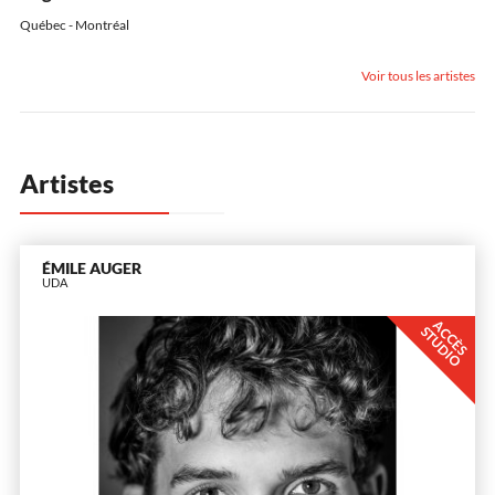
Québec - Montréal
Voir tous les artistes
Artistes
ÉMILE AUGER
UDA
A
C
È
S
T
U
D
I
C
S
O