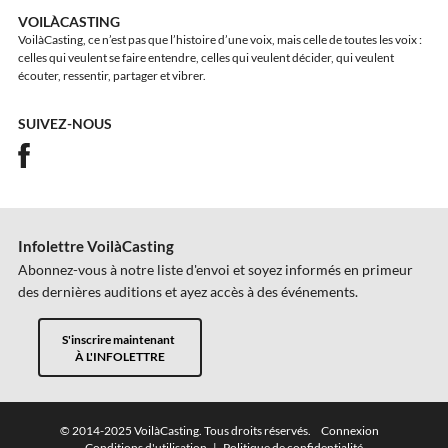
VOILÀCASTING
VoilàCasting, ce n’est pas que l’histoire d’une voix, mais celle de toutes les voix :
celles qui veulent se faire entendre, celles qui veulent décider, qui veulent
écouter, ressentir, partager et vibrer.
SUIVEZ-NOUS
Infolettre VoilàCasting
Abonnez-vous à notre liste d'envoi et soyez informés en primeur
des dernières auditions et ayez accès à des événements.
S'inscrire maintenant
À L'INFOLETTRE
© 2014-2025 VoilàCasting. Tous droits réservés.
Connexion
Conditions d'utilisation
|
Politique de confidentialité