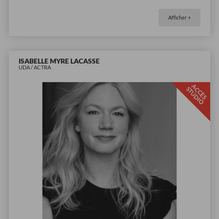
Afficher +
ISABELLE MYRE LACASSE
UDA / ACTRA
A
C
È
S
T
U
D
I
C
S
O