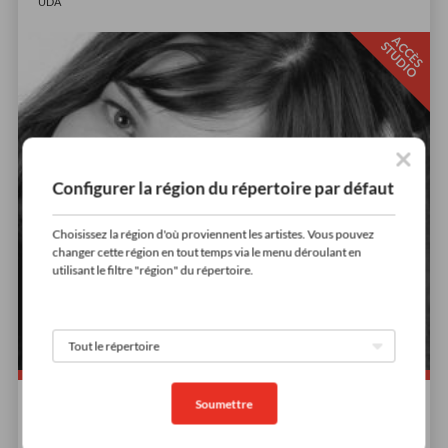
UDA
A
C
È
S
T
U
D
I
C
S
O
Configurer la région du répertoire par défaut
Choisissez la région d'où proviennent les artistes. Vous pouvez
changer cette région en tout temps via le menu déroulant en
utilisant le filtre "région" du répertoire.
Soumettre
Démos à venir