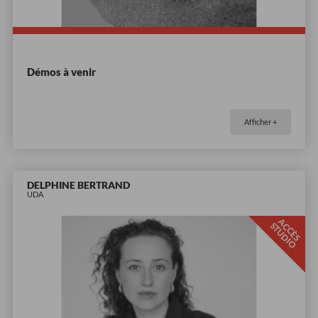
Démos à venir
Afficher +
DELPHINE BERTRAND
UDA
A
C
È
S
T
U
D
I
C
S
O