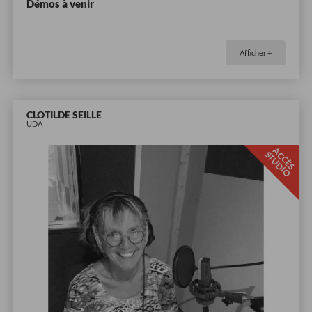
Démos à venir
Afficher +
CLOTILDE SEILLE
UDA
A
C
È
S
T
U
D
I
C
S
O