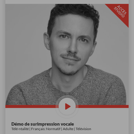
A
C
È
S
T
U
D
I
C
S
O
Démo de surimpression vocale
Télé-réalité | Français: Normatif | Adulte | Télévision