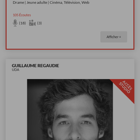
Drame | Jeune adulte | Cinéma, Télévision, Web
105
Écoutes
(18)
(3)
Afficher +
GUILLAUME REGAUDIE
UDA
A
C
È
S
T
U
D
I
C
S
O