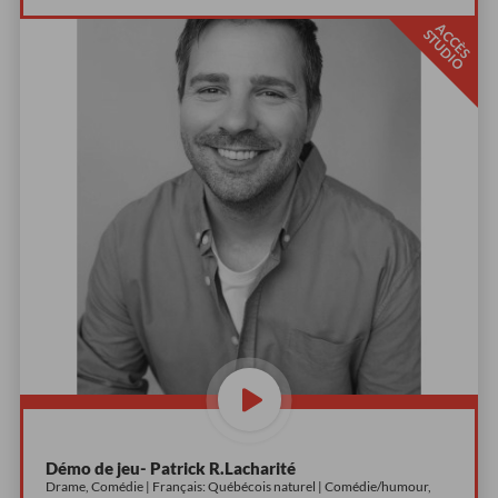
A
C
È
S
T
U
D
I
C
S
O
Démo de jeu- Patrick R.Lacharité
Drame, Comédie | Français: Québécois naturel | Comédie/humour,