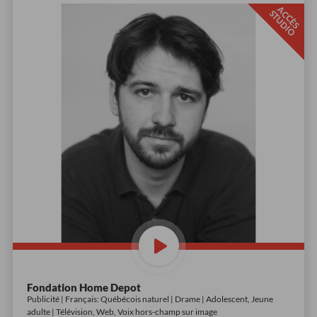
A
C
È
S
T
U
D
I
C
S
O
Fondation Home Depot
Publicité | Français: Québécois naturel | Drame | Adolescent, Jeune
adulte | Télévision, Web, Voix hors-champ sur image