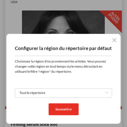
UDA
A
C
È
S
T
U
D
I
C
S
O
Configurer la région du répertoire par défaut
Choisissez la région d'où proviennent les artistes. Vous pouvez
changer cette région en tout temps via le menu déroulant en
utilisant le filtre "région" du répertoire.
Soumettre
Firming Serum Stick Roc