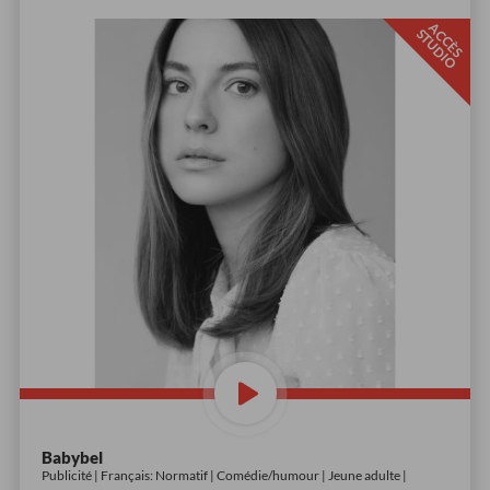
A
C
È
S
T
U
D
I
C
S
O
Babybel
Publicité | Français: Normatif | Comédie/humour | Jeune adulte |