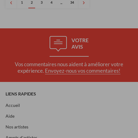
1
2
3
4
34
...
VOTRE
AVIS
Vos commentaires nous aident à améliorer votre
expérience.
Envoyez-nous vos commentaires!
LIENS RAPIDES
Accueil
Aide
Nos artistes
Agents d'artistes