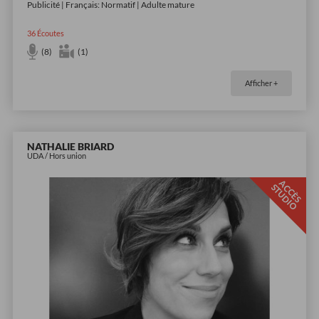
Publicité | Français: Normatif | Adulte mature
36
Écoutes
(8)
(1)
Afficher +
NATHALIE BRIARD
UDA / Hors union
A
C
È
S
T
U
D
I
C
S
O