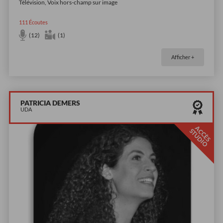
Télévision, Voix hors-champ sur image
111
Écoutes
(12)
(1)
Afficher +
PATRICIA DEMERS
UDA
A
C
È
S
T
U
D
I
C
S
O