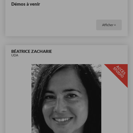
Démos à venir
Afficher +
BÉATRICE ZACHARIE
UDA
A
C
È
S
T
U
D
I
C
S
O