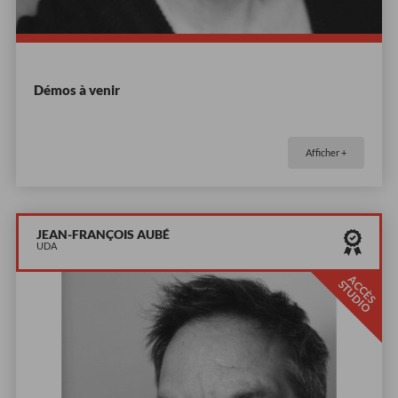
Démos à venir
Afficher +
JEAN-FRANÇOIS AUBÉ
UDA
A
C
È
S
T
U
D
I
C
S
O