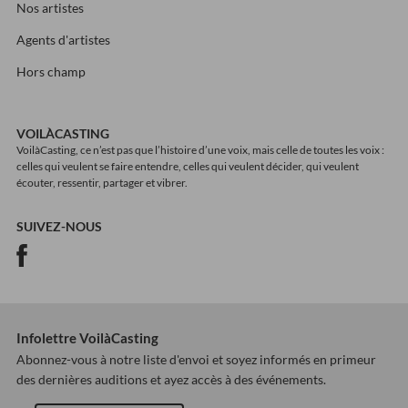
Nos artistes
Agents d'artistes
Hors champ
VOILÀCASTING
VoilàCasting, ce n’est pas que l’histoire d’une voix, mais celle de toutes les voix :
celles qui veulent se faire entendre, celles qui veulent décider, qui veulent
écouter, ressentir, partager et vibrer.
SUIVEZ-NOUS
Infolettre VoilàCasting
Abonnez-vous à notre liste d'envoi et soyez informés en primeur
des dernières auditions et ayez accès à des événements.