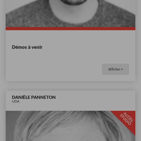
Démos à venir
Afficher +
DANIÈLE PANNETON
UDA
A
C
È
S
T
U
D
I
C
S
O