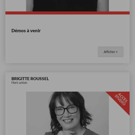
Démos à venir
Afficher +
BRIGITTE ROUSSEL
Hors union
A
C
È
S
T
U
D
I
C
S
O