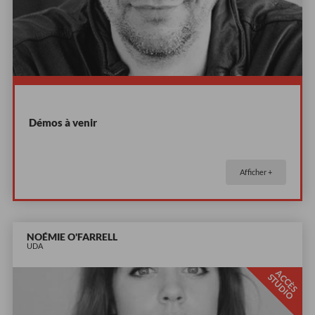
Démos à venir
Afficher +
NOÉMIE O'FARRELL
UDA
A
C
È
S
T
U
D
I
C
S
O