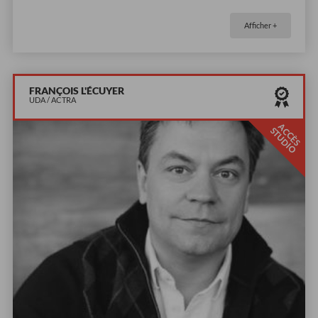
Afficher +
FRANÇOIS L'ÉCUYER
UDA / ACTRA
A
C
È
S
T
U
D
I
C
S
O