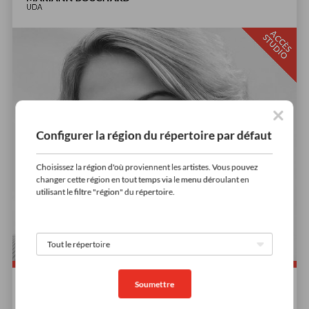
UDA
A
C
È
S
T
U
D
I
C
S
O
Configurer la région du répertoire par défaut
Choisissez la région d'où proviennent les artistes. Vous pouvez
changer cette région en tout temps via le menu déroulant en
utilisant le filtre "région" du répertoire.
Soumettre
Démos à venir