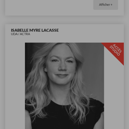
Afficher +
ISABELLE MYRE LACASSE
UDA / ACTRA
A
C
È
S
T
U
D
I
C
S
O