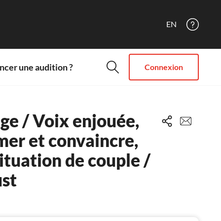
EN
cer une audition ?
Connexion
e / Voix enjouée,
mer et convaincre,
situation de couple /
st