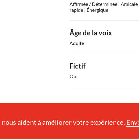
Affirmée / Déterminée | Amicale 
rapide | Énergique
Âge de la voix
Adulte
Fictif
Oui
nous aident à améliorer votre expérience.
Env