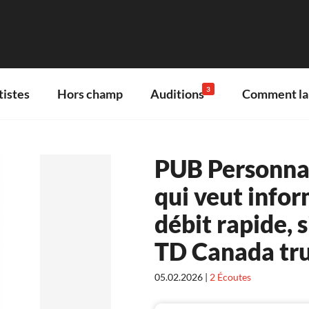
3
tistes
Hors champ
Auditions
Comment lan
PUB Personnag
qui veut infor
débit rapide, 
TD Canada tru
05.02.2026 |
2
Écoutes