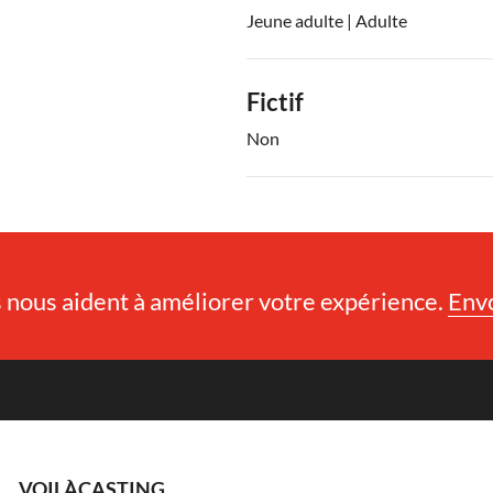
Jeune adulte | Adulte
Fictif
Non
nous aident à améliorer votre expérience.
Env
VOILÀCASTING