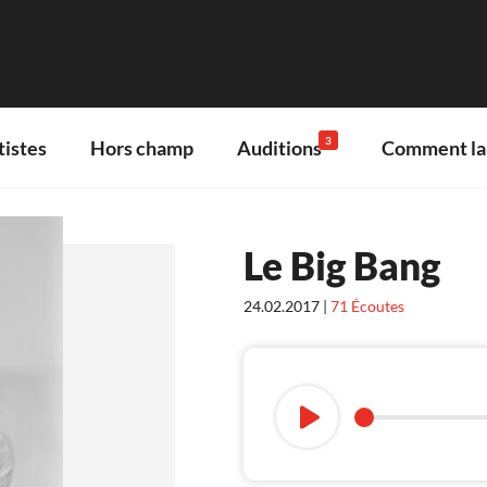
3
tistes
Hors champ
Auditions
Comment lan
Le Big Bang
24.02.2017 |
71
Écoutes