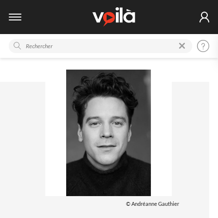
© Andréanne Gauthier