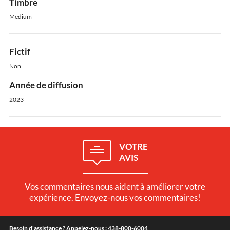
Timbre
Medium
Fictif
Non
Année de diffusion
2023
VOTRE
AVIS
Vos commentaires nous aident à améliorer votre
expérience.
Envoyez-nous vos commentaires!
Besoin d'assistance ? Appelez-nous : 438-800-6004