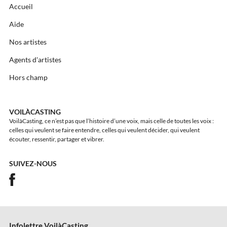
Accueil
Aide
Nos artistes
Agents d'artistes
Hors champ
VOILÀCASTING
VoilàCasting, ce n’est pas que l’histoire d’une voix, mais celle de toutes les voix :
celles qui veulent se faire entendre, celles qui veulent décider, qui veulent
écouter, ressentir, partager et vibrer.
SUIVEZ-NOUS
Infolettre VoilàCasting