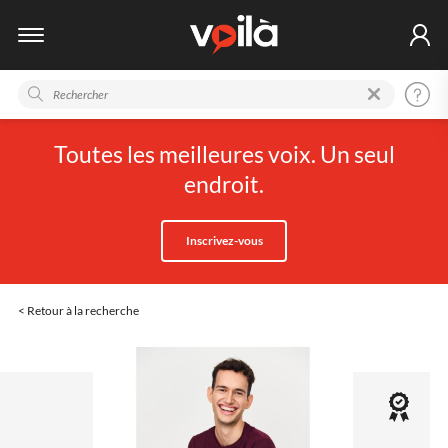
Toutes les meilleures voix. Un seul
endroit.
Inscrivez-vous
< Retour à la recherche