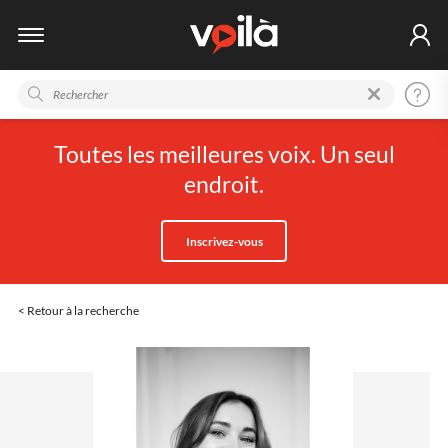
Toutes les meilleures voix. Un seul
endroit.
Inscrivez-vous
< Retour à la recherche