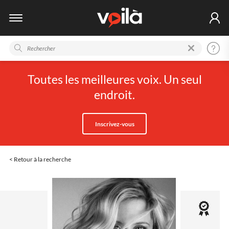
Toutes les meilleures voix. Un seul
endroit.
Inscrivez-vous
< Retour à la recherche