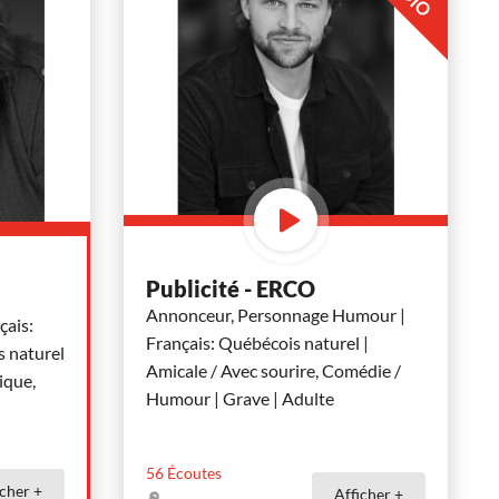
Publicité - ERCO
Annonceur, Personnage Humour |
ais:
Français: Québécois naturel |
s naturel
Amicale / Avec sourire, Comédie /
ique,
Humour | Grave | Adulte
56
Écoutes
icher +
Afficher +