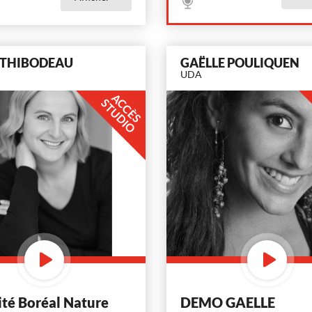
 THIBODEAU
GAËLLE POULIQUEN
UDA
A
C
È
S
T
U
D
I
C
S
O
ité Boréal Nature
DEMO GAELLE