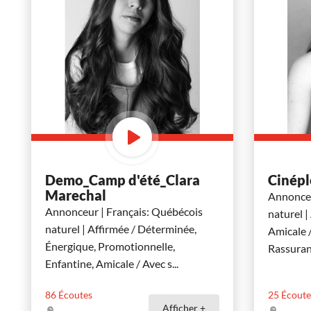
Demo_Camp d'été_Clara
Cinépl
Marechal
Annonceu
Annonceur | Français: Québécois
naturel |
naturel | Affirmée / Déterminée,
Amicale /
Énergique, Promotionnelle,
Rassuran
Enfantine, Amicale / Avec s
...
86
Écoutes
25
Écoute
Afficher +