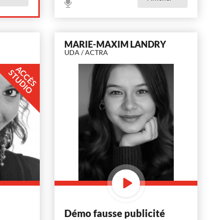
MARIE-MAXIM LANDRY
UDA / ACTRA
A
C
È
S
T
U
D
I
C
S
O
Démo fausse publicité