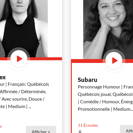
ex
Subaru
r | Français: Québécois
Personnage Humour | Franç
 Affirmée / Déterminée,
Québécois joual, Québécoi
 Avec sourire, Douce /
| Comédie / Humour, Énerg
te | Medium |
...
Promotionnelle | Medium
...
11
Écoutes
s
Aff
Afficher +