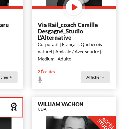
baru
Via Rail_coach Camille
Desgagné_Studio
L'Alternative
Corporatif | Français: Québécois
naturel | Amicale / Avec sourire |
Medium | Adulte
2
Écoutes
icher +
Afficher +
WILLIAM VACHON
UDA
A
C
È
S
T
U
D
I
C
S
O