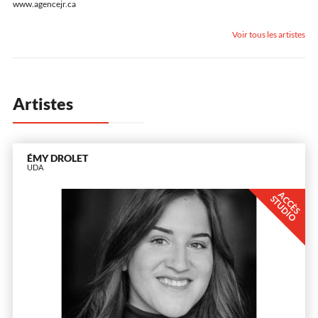
www.agencejr.ca
Voir tous les artistes
Artistes
ÉMY DROLET
UDA
A
C
È
S
T
U
D
I
C
S
O