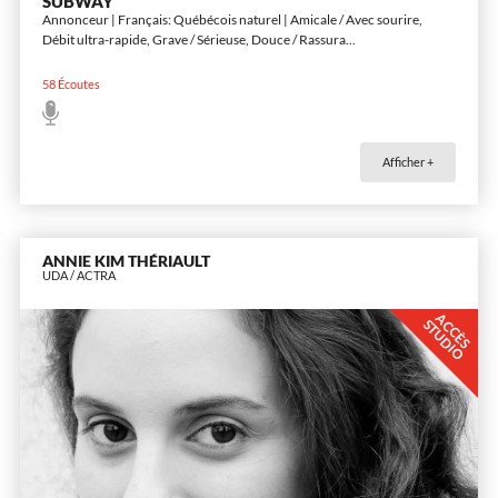
SUBWAY
Annonceur | Français: Québécois naturel | Amicale / Avec sourire,
Débit ultra-rapide, Grave / Sérieuse, Douce / Rassura
...
58
Écoutes
Afficher +
ANNIE KIM THÉRIAULT
UDA / ACTRA
A
C
È
S
T
U
D
I
C
S
O