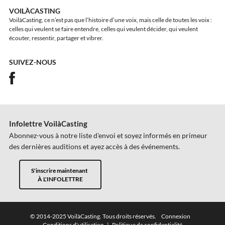
VOILÀCASTING
VoilàCasting, ce n’est pas que l’histoire d’une voix, mais celle de toutes les voix :
celles qui veulent se faire entendre, celles qui veulent décider, qui veulent
écouter, ressentir, partager et vibrer.
SUIVEZ-NOUS
Infolettre VoilàCasting
Abonnez-vous à notre liste d'envoi et soyez informés en primeur
des dernières auditions et ayez accès à des événements.
S'inscrire maintenant
À L'INFOLETTRE
© 2014-2025 VoilàCasting. Tous droits réservés.
Connexion
Conditions d'utilisation
|
Politique de confidentialité